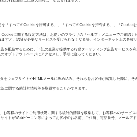
ie及び行動履歴には個人情報は一切含まれません。
定を「すべてのCookieを許可する」、「すべてのCookieを拒否する」、「Cook
 Cookieに関する設定方法は、お使いのブラウザの「ヘルプ」メニューでご確認く
択されますと、認証が必要なサービスを受けられなくなる等、インターネット上の各種
広告を配信するために、下記の企業が提供する行動ターゲティング広告サービスを利
記のオプトアウトページにアクセスし、手順に従ってください。
や画像データをウェブサイトやHTMLメールに埋め込み、それらをお客様が閲覧した際に、
状況に関する統計的情報等を取得することができます。
や、お客様のサイトご利用状況に関する統計的情報を収集して、お客様へのサービス
サイトがWebビーコン等によってお客様のお名前、ご住所、電話番号、メールア