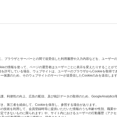
た時に、ブラウザとサーバーとの間で送受信した利用履歴や入力内容などを、ユーザー
okieの情報を使って、ページの運営者はユーザーごとに表示を変えたりすることが
受信を許可している場合、ウェブサイトは、ユーザーのブラウザからCookieを取得で
ー保護のため、そのウェブサイトのサーバーが送受信したCookieのみを送信しま
利便性の向上、広告の配信、及び統計データの取得のため、GoogleAnalytics
き、第三者を経由して、Cookieを保存し、参照する場合があります。
Script等の技術を利用して、会員登録時等に提供いただいた情報のうち年齢や性別、職
定できないものに限られます）や、サイト内におけるユーザーの行動履歴（アクセ